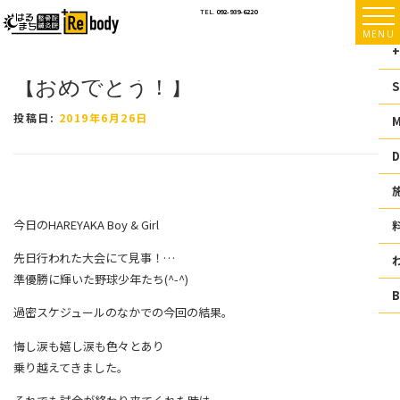
コ
TEL.
092-939-6220
ン
MENU
テ
+
ン
【おめでとう！】
ツ
S
へ
ス
投稿日:
2019年6月26日
キ
ッ
D
プ
今日のHAREYAKA Boy & Girl
先日行われた大会にて見事！
…
準優勝に輝いた野球少年たち(^-^)
過密スケジュールのなかでの今回の結果。
悔し涙も嬉し涙も色々とあり
乗り越えてきました。