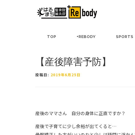
コ
ン
テ
ン
ツ
TOP
+REBODY
SPORTS
へ
ス
キ
【産後障害予防】
ッ
プ
投稿日:
2019年6月25日
産後のママさん 自分の身体に正直ですか？
産後で子育てに少し余裕が出てくると
…
骨盤矯正した方がいいのなと少しは疑問に浮かん