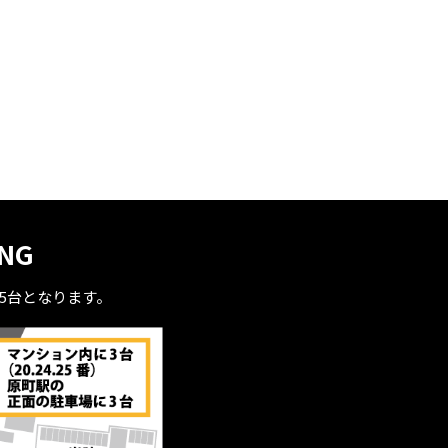
ING
全5台となります。