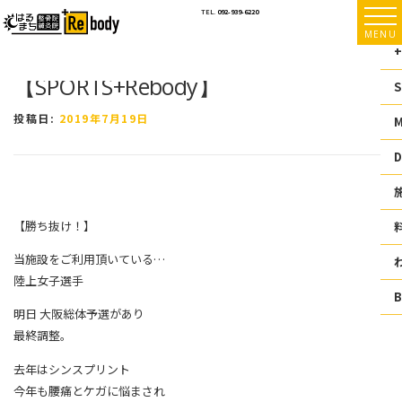
コ
TEL.
092-939-6220
ン
MENU
テ
+
ン
【SPORTS+Rebody】
ツ
S
へ
ス
投稿日:
2019年7月19日
キ
ッ
D
プ
【勝ち抜け！】
当施設をご利用頂いている
…
陸上女子選手
明日 大阪総体予選があり
最終調整。
去年はシンスプリント
今年も腰痛とケガに悩まされ