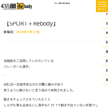
コ
TEL.
092-939-6220
ン
MENU
テ
+
ン
【SPORT＋Rebody】
ツ
S
へ
ス
投稿日:
2019年7月27日
キ
ッ
D
プ
当施設をご活用していただいている
バレーボール選手。
…
8月1日～合宿予定なのだが腰に痛みがあり
思うように動けないと言う悩みで来院されました。
動きをチェックさせていただくと
しゃがむ事も出来ないし背中もｶﾞﾁｶﾞﾁで動きが出ていない状態でし