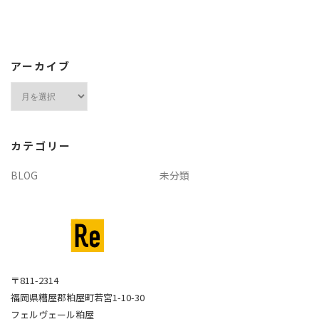
アーカイブ
ア
ー
カ
イ
カテゴリー
ブ
BLOG
未分類
〒811-2314
福岡県糟屋郡粕屋町若宮1-10-30
フェルヴェール粕屋