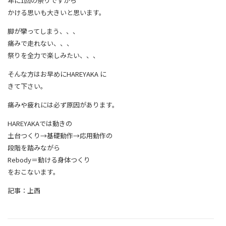
年に1回の祭りですから
かける思いも大きいと思います。
脚が攣ってしまう、、、
痛みで走れない、、、
祭りを全力で楽しみたい、、、
そんな方はお早めにHAREYAKA に
きて下さい。
痛みや疲れには必ず原因があります。
HAREYAKAでは動きの
土台つくり→基礎動作→応用動作の
段階を踏みながら
Rebody＝動ける身体つくり
をおこないます。
記事：上西