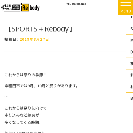
コ
TEL.
092-939-6220
ン
MENU
テ
+
ン
【SPORTS＋Rebody】
ツ
S
へ
ス
投稿日:
2019年8月27日
キ
ッ
D
プ
これからは祭りの季節！
岸和田市では9月、10月と祭りがあります。
…
これからは祭りに向けて
走り込みなど練習が
多くなってくる時期。