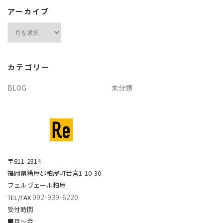
アーカイブ
ア
ー
カ
イ
カテゴリー
ブ
BLOG
未分類
〒811-2314
福岡県糟屋郡粕屋町若宮1-10-30
フェルヴェール粕屋
092-939-6220
TEL/FAX
受付時間
■月～金