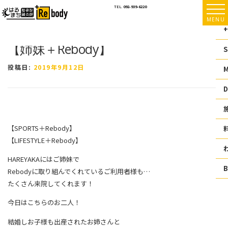
コ
TEL.
092-939-6220
ン
MENU
テ
+
ン
【姉妹＋Rebody】
ツ
S
へ
ス
投稿日:
2019年9月12日
キ
ッ
D
プ
【SPORTS＋Rebody】
【LIFESTYLE＋Rebody】
HAREYAKAにはご姉妹で
Rebodyに取り組んでくれているご利用者様も
…
たくさん来院してくれます！
今日はこちらのお二人！
結婚しお子様も出産されたお姉さんと