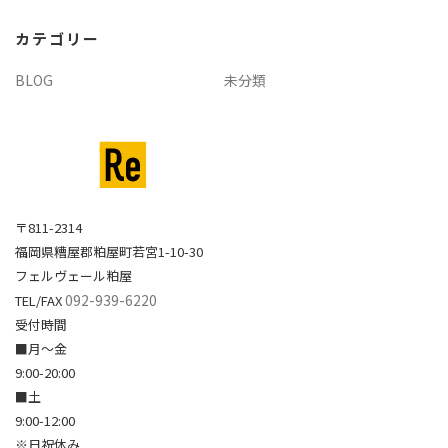
イ
カテゴリー
ブ
BLOG
未分類
〒811-2314
福岡県糟屋郡粕屋町若宮1-10-30
フェルヴェール粕屋
092-939-6220
TEL/FAX
受付時間
■月～金
9:00-20:00
■土
9:00-12:00
※日祝休み