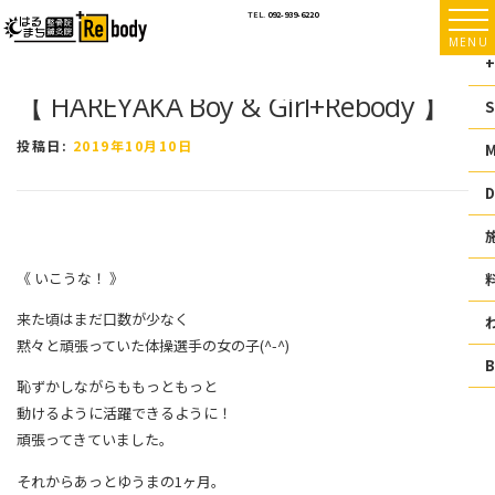
コ
TEL.
092-939-6220
ン
MENU
テ
+
ン
【 HAREYAKA Boy & Girl+Rebody 】
ツ
S
へ
ス
投稿日:
2019年10月10日
キ
ッ
D
プ
《 いこうな！ 》
来た頃はまだ口数が少なく
黙々と頑張っていた体操選手の女の子(^-^)
恥ずかしながらももっともっと
動けるように活躍できるように！
頑張ってきていました。
それからあっとゆうまの1ヶ月。