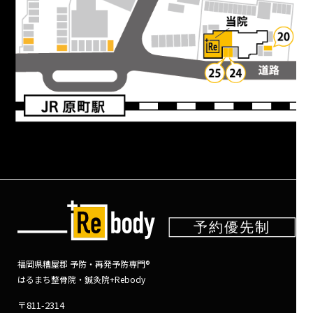
福岡県糟屋郡 予防・再発予防専門®
はるまち整骨院・鍼灸院+Rebody
〒811-2314