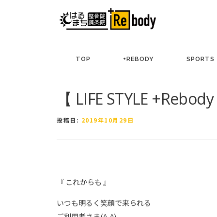
コ
ン
テ
ン
ツ
TOP
+REBODY
SPORTS
へ
ス
キ
【 LIFE STYLE +Rebody
ッ
プ
投稿日:
2019年10月29日
『 これからも 』
いつも明るく笑顔で来られる
ご利用者さま(^-^)