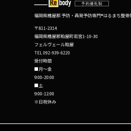
福岡県糟屋郡 予防・再発予防専門®
はるまち整骨院
〒811-2314
福岡県糟屋郡粕屋町若宮1-10-30
フェルヴェール粕屋
TEL
092-939-6220
受付時間
■月～金
9:00-20:00
■土
9:00-12:00
※日祝休み