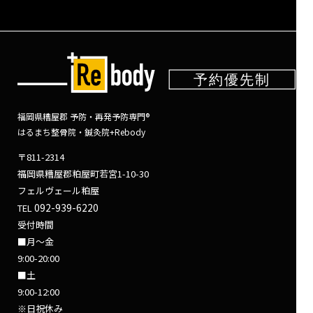
福岡県糟屋郡 予防・再発予防専門®
はるまち整骨院・鍼灸院+Rebody
〒811-2314
福岡県糟屋郡粕屋町若宮1-10-30
フェルヴェール粕屋
092-939-6220
TEL
受付時間
■月～金
9:00-20:00
■土
9:00-12:00
※日祝休み