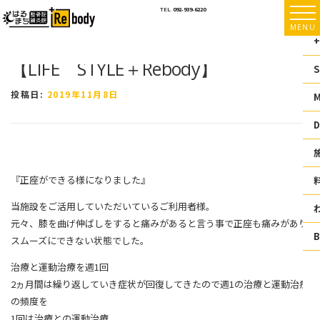
コ
TEL.
092-939-6220
ン
MENU
テ
+
ン
【LIFE STYLE＋Rebody】
ツ
S
へ
ス
投稿日:
2019年11月8日
キ
ッ
D
プ
『正座ができる様になりました』
当施設をご活用していただいているご利用者様。
元々、膝を曲げ伸ばしをすると痛みがあると言う事で正座も痛みがあり
スムーズにできない状態でした。
治療と運動治療を週1回
2ヵ月間は繰り返していき症状が回復してきたので週1の治療と運動治療
の頻度を
1回は治療との運動治療