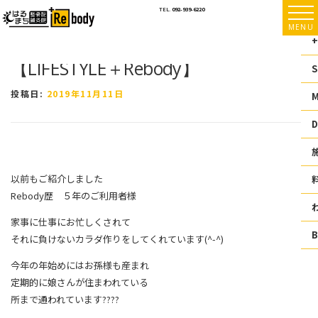
コ
TEL.
092-939-6220
ン
MENU
テ
+
ン
【LIFESTYLE＋Rebody】
ツ
S
へ
ス
投稿日:
2019年11月11日
キ
ッ
D
プ
以前もご紹介しました
Rebody歴 ５年のご利用者様
家事に仕事にお忙しくされて
それに負けないカラダ作りをしてくれています(^-^)
今年の年始めにはお孫様も産まれ
定期的に娘さんが住まわれている
所まで通われています
????