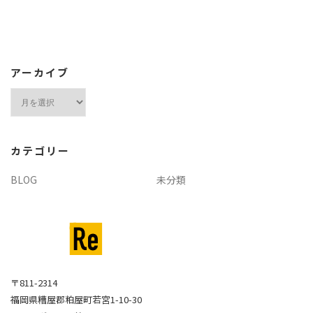
アーカイブ
ア
ー
カ
イ
カテゴリー
ブ
BLOG
未分類
〒811-2314
福岡県糟屋郡粕屋町若宮1-10-30