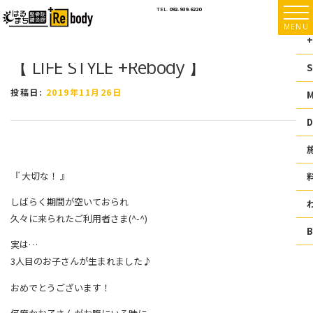
コ
TEL.
092-939-6220
ン
MENU
テ
+
ン
【 LIFE STYLE +Rebody 】
ツ
S
へ
ス
投稿日:
2019年11月26日
キ
ッ
D
プ
『 大切な！ 』
しばらく期間が空いておられ
久々に来られたご利用者さま(^-^)
実は…
3人目のお子さんが生まれました♪
おめでとうございます！