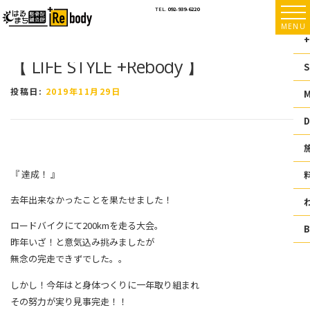
コ
TEL.
092-939-6220
ン
MENU
テ
+
ン
【 LIFE STYLE +Rebody 】
ツ
S
へ
ス
投稿日:
2019年11月29日
キ
ッ
D
プ
『 達成！ 』
去年出来なかったことを果たせました！
ロードバイクにて200kmを走る大会。
昨年いざ！と意気込み挑みましたが
無念の完走できずでした。。
しかし！今年はと身体つくりに一年取り組まれ
その努力が実り見事完走！！