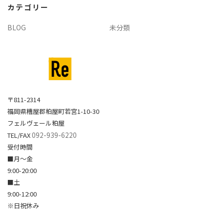
カテゴリー
ブ
BLOG
未分類
〒811-2314
福岡県糟屋郡粕屋町若宮1-10-30
フェルヴェール粕屋
092-939-6220
TEL/FAX
受付時間
■月～金
9:00-20:00
■土
9:00-12:00
※日祝休み