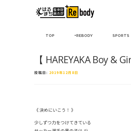
コ
ン
テ
ン
ツ
TOP
+REBODY
SPORTS
へ
ス
キ
【 HAREYAKA Boy & Gi
ッ
プ
投稿日:
2019年12月8日
《 決めにいこう！ 》
少しずつ力をつけてきている
サッカー選手の男の子(^-^)