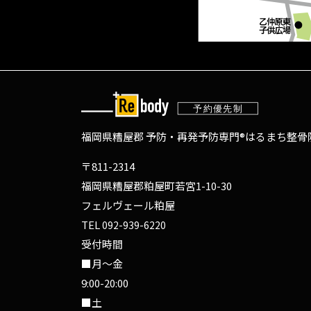
福岡県糟屋郡 予防・再発予防専門®
はるまち整骨院
〒811-2314
福岡県糟屋郡粕屋町若宮1-10-30
フェルヴェール粕屋
TEL
092-939-6220
受付時間
■月～金
9:00-20:00
■土