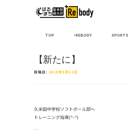
コ
ン
テ
ン
ツ
TOP
+REBODY
SPORTS
へ
ス
キ
【新たに】
ッ
プ
投稿日:
2018年3月31日
久米田中学校ソフトボール部へ
トレーニング指導(^-^)
…