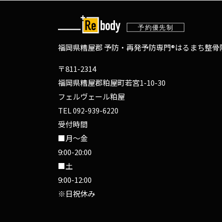
福岡県糟屋郡 予防・再発予防専門®
はるまち整骨院
〒811-2314
福岡県糟屋郡粕屋町若宮1-10-30
フェルヴェール粕屋
TEL
092-939-6220
受付時間
■月～金
9:00-20:00
■土
9:00-12:00
※日祝休み