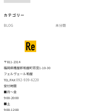
ー
カ
イ
カテゴリー
ブ
BLOG
未分類
〒811-2314
福岡県糟屋郡粕屋町若宮1-10-30
フェルヴェール粕屋
092-939-6220
TEL/FAX
受付時間
■月～金
9:00-20:00
■土
9:00-12:00