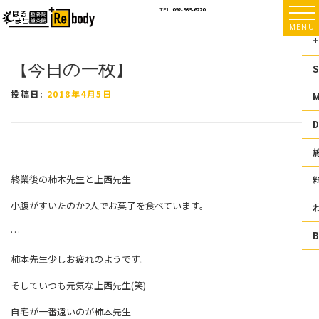
コ
TEL.
092-939-6220
ン
MENU
テ
+
ン
【今日の一枚】
ツ
S
へ
ス
投稿日:
2018年4月5日
キ
ッ
D
プ
終業後の柿本先生と上西先生
小腹がすいたのか2人でお菓子を食べています。
…
柿本先生少しお疲れのようです。
そしていつも元気な上西先生(笑)
自宅が一番遠いのが柿本先生