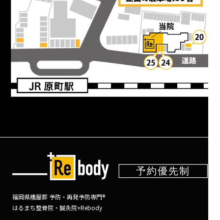
福岡県糟屋郡 予防・再発予防専門®
はるまち整骨院・鍼灸院+Rebody