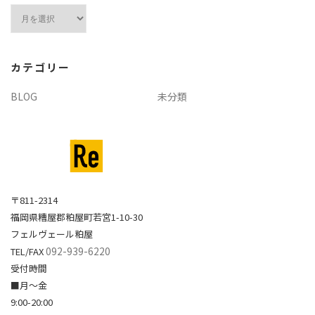
ア
ー
カ
イ
カテゴリー
ブ
BLOG
未分類
〒811-2314
福岡県糟屋郡粕屋町若宮1-10-30
フェルヴェール粕屋
092-939-6220
TEL/FAX
受付時間
■月～金
9:00-20:00