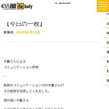
コ
TEL.
092-939-6220
ン
MENU
テ
+
ン
【今日の一枚】
ツ
S
へ
ス
投稿日:
2018年5月11日
キ
ッ
D
プ
木藪さんによる
コミュニケーション研修
…
抜群のコミュニケーション力の木藪さんが
その極意を伝授してくれました。
頭の良い木藪さん