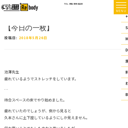
コ
TEL.
092-939-6220
ン
MENU
テ
+
ン
【今日の一枚】
ツ
S
へ
ス
投稿日:
2018年5月26日
キ
ッ
D
プ
池澤先生
疲れているようでストレッチをしています。
…
待合スペースの床でやり始めました。
疲れていたのでしょうが、側から見ると
久本さんに土下座しているようにしか見えません。