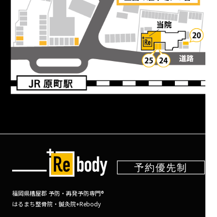
福岡県糟屋郡 予防・再発予防専門®
はるまち整骨院・鍼灸院+Rebody