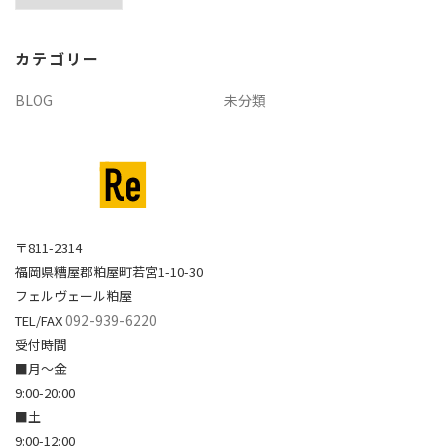
カ
イ
カテゴリー
ブ
BLOG
未分類
〒811-2314
福岡県糟屋郡粕屋町若宮1-10-30
フェルヴェール粕屋
092-939-6220
TEL/FAX
受付時間
■月～金
9:00-20:00
■土
9:00-12:00