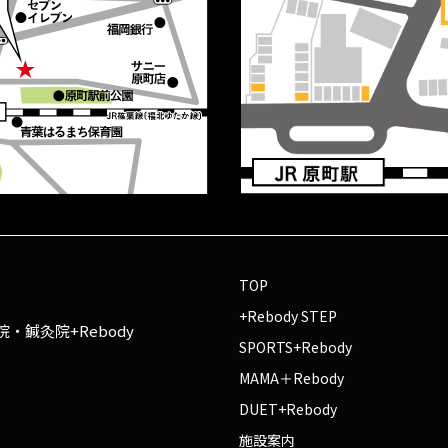
TOP
+Rebody STEP
・鍼灸院+Rebody
SPORTS+Rebody
MAMA＋Rebody
DUET+Rebody
施設案内