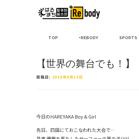
コ
ン
テ
ン
ツ
TOP
+REBODY
SPORTS
へ
ス
キ
【世界の舞台でも！】
ッ
プ
投稿日:
2018年6月15日
今日のHAREYAKA Boy & Girl
先日、四国にておこなわれた大会で
…
見事 優勝を果たしたサーファーの男の子(^^)