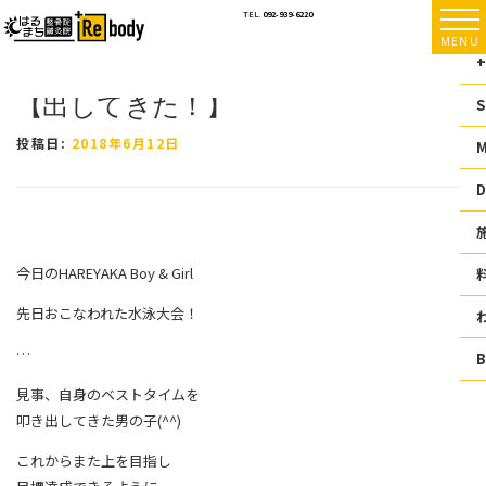
コ
TEL.
092-939-6220
ン
MENU
テ
+
ン
【出してきた！】
ツ
S
へ
ス
投稿日:
2018年6月12日
キ
ッ
D
プ
今日のHAREYAKA Boy & Girl
先日おこなわれた水泳大会！
…
見事、自身のベストタイムを
叩き出してきた男の子(^^)
これからまた上を目指し