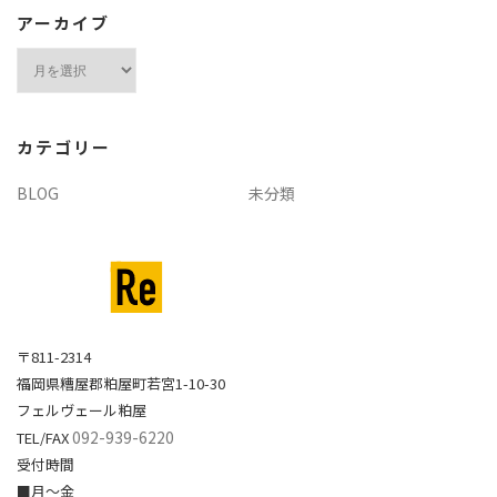
アーカイブ
ア
ー
カ
イ
カテゴリー
ブ
BLOG
未分類
〒811-2314
福岡県糟屋郡粕屋町若宮1-10-30
フェルヴェール粕屋
092-939-6220
TEL/FAX
受付時間
■月～金