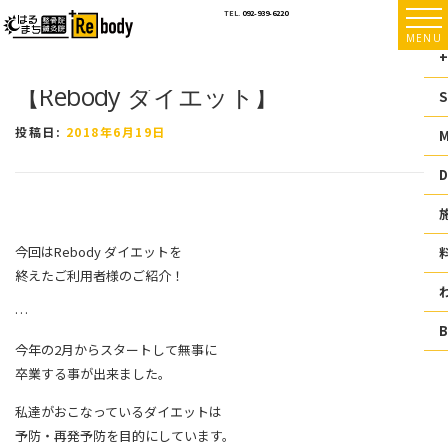
コ
TEL.
092-939-6220
ン
MENU
テ
+
ン
【Rebody ダイエット】
ツ
S
へ
ス
投稿日:
2018年6月19日
キ
ッ
D
プ
今回はRebody ダイエットを
終えたご利用者様のご紹介！
…
今年の2月からスタートして無事に
卒業する事が出来ました。
私達がおこなっているダイエットは
予防・再発予防を目的にしています。