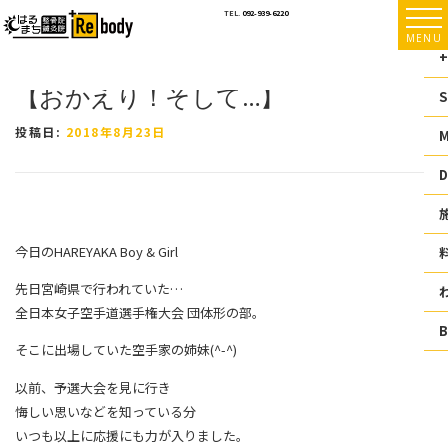
コ
TEL.
092-939-6220
ン
MENU
テ
+
ン
【おかえり！そして…】
ツ
S
へ
ス
投稿日:
2018年8月23日
キ
ッ
D
プ
今日のHAREYAKA Boy & Girl
先日宮崎県で行われていた
…
全日本女子空手道選手権大会 団体形の部。
そこに出場していた空手家の姉妹(^-^)
以前、予選大会を見に行き
悔しい思いなどを知っている分
いつも以上に応援にも力が入りました。