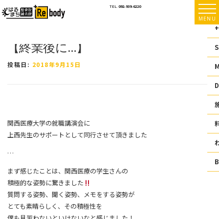
コ
TEL.
092-939-6220
ン
MENU
テ
+
ン
【終業後に…】
ツ
S
へ
ス
投稿日:
2018年9月15日
キ
ッ
D
プ
関西医療大学の就職講演会に
上西先生のサポートとして同行させて頂きました
…
まず感じたことは、関西医療の学生さんの
積極的な姿勢に驚きました
質問する姿勢、聞く姿勢、メモをする姿勢が
とても素晴らしく、その積極性を
僕も見習わないといけないなと感じました！