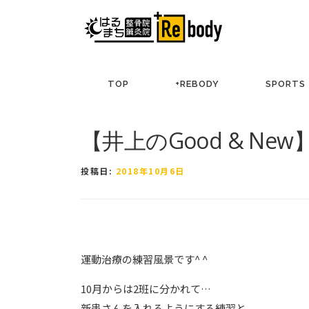
コ
ン
テ
ン
ツ
TOP
+REBODY
SPORTS
へ
ス
キ
【井上のGood & New
ッ
プ
投稿日:
2018年10月6日
運動治療の練習風景です^ ^
10月からは2班に分かれて
…
新患さんを入れるようにする練習と