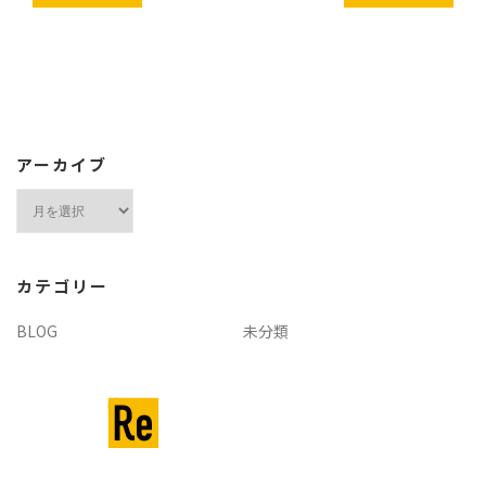
アーカイブ
ア
ー
カ
イ
カテゴリー
ブ
BLOG
未分類