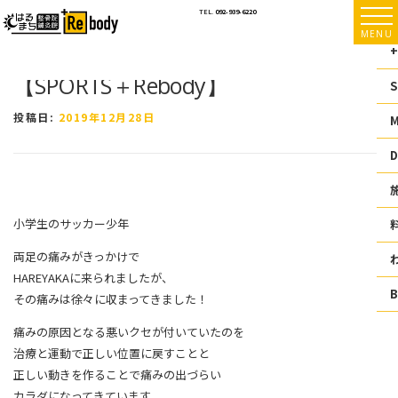
コ
TEL.
092-939-6220
ン
MENU
テ
+
ン
【SPORTS＋Rebody】
ツ
S
へ
ス
投稿日:
2019年12月28日
キ
ッ
D
プ
小学生のサッカー少年
両足の痛みがきっかけで
HAREYAKAに来られましたが、
その痛みは徐々に収まってきました！
痛みの原因となる悪いクセが付いていたのを
治療と運動で正しい位置に戻すことと
正しい動きを作ることで痛みの出づらい
カラダになってきています。