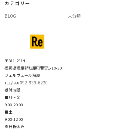
カテゴリー
ブ
BLOG
未分類
〒811-2314
福岡県糟屋郡粕屋町若宮1-10-30
フェルヴェール粕屋
092-939-6220
TEL/FAX
受付時間
■月～金
9:00-20:00
■土
9:00-12:00
※日祝休み