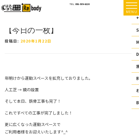
コ
TEL.
092-939-6220
ン
MENU
テ
+
ン
【今日の一枚】
ツ
S
へ
ス
投稿日:
2020年1月22日
キ
ッ
D
プ
年明けから運動スペースを拡充しておりました。
人工芝 → 鏡の設置
そして本日、鉄骨工事も完了！
これですべての工事が完了しました！
更に広くなった運動スペースで
ご利用者様をお迎えいたします^_^