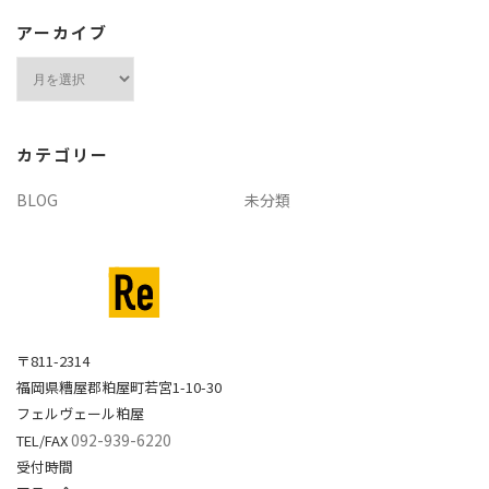
アーカイブ
ア
ー
カ
イ
カテゴリー
ブ
BLOG
未分類
〒811-2314
福岡県糟屋郡粕屋町若宮1-10-30
フェルヴェール粕屋
092-939-6220
TEL/FAX
受付時間