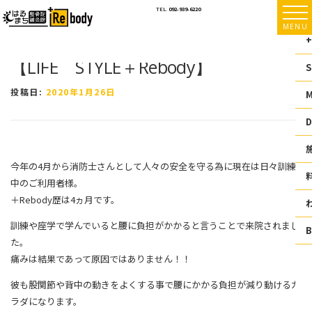
コ
TEL.
092-939-6220
ン
MENU
テ
+
ン
【LIFE STYLE＋Rebody】
ツ
S
へ
ス
投稿日:
2020年1月26日
キ
ッ
D
プ
今年の4月から消防士さんとして人々の安全を守る為に現在は日々訓練
中のご利用者様。
＋Rebody歴は4ヵ月です。
訓練や座学で学んでいると腰に負担がかかると言うことで来院されまし
た。
痛みは結果であって原因ではありません！！
彼も股関節や背中の動きをよくする事で腰にかかる負担が減り動けるカ
ラダになります。