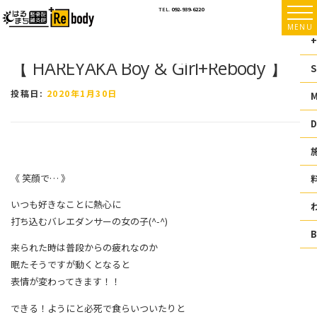
コ
TEL.
092-939-6220
ン
MENU
テ
+
ン
【 HAREYAKA Boy & Girl+Rebody 】
ツ
S
へ
ス
投稿日:
2020年1月30日
キ
ッ
D
プ
《 笑顔で… 》
いつも好きなことに熱心に
打ち込むバレエダンサーの女の子(^-^)
来られた時は普段からの疲れなのか
眠たそうですが動くとなると
表情が変わってきます！！
できる！ようにと必死で食らいついたりと