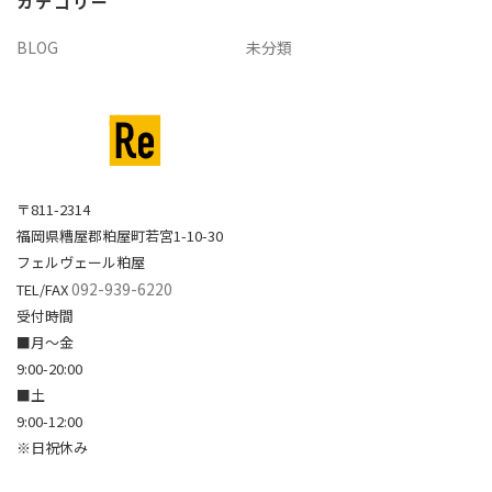
カテゴリー
ブ
BLOG
未分類
〒811-2314
福岡県糟屋郡粕屋町若宮1-10-30
フェルヴェール粕屋
092-939-6220
TEL/FAX
受付時間
■月～金
9:00-20:00
■土
9:00-12:00
※日祝休み