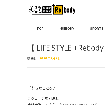
コ
ン
テ
ン
ツ
TOP
+REBODY
SPORTS
へ
ス
キ
【 LIFE STYLE +Rebody
ッ
プ
投稿日:
2020年2月7日
『 好きなことを 』
ラグビー部を引退し
今は大学にてさらに自身の身体を磨いている