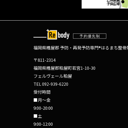
福岡県糟屋郡 予防・再発予防専門®
はるまち整骨院
〒811-2314
福岡県糟屋郡粕屋町若宮1-10-30
フェルヴェール粕屋
TEL
092-939-6220
受付時間
■月～金
9:00-20:00
■土
9:00-12:00