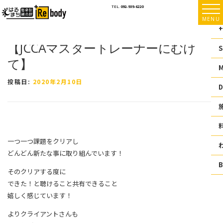
コ
TEL.
092-939-6220
ン
MENU
テ
+
ン
【JCCAマスタートレーナーにむけ
ツ
S
へ
て】
ス
キ
投稿日:
2020年2月10日
ッ
D
プ
一つ一つ課題をクリアし
どんどん新たな事に取り組んでいます！
そのクリアする度に
できた！と聴けること共有できること
嬉しく感じています！
よりクライアントさんも