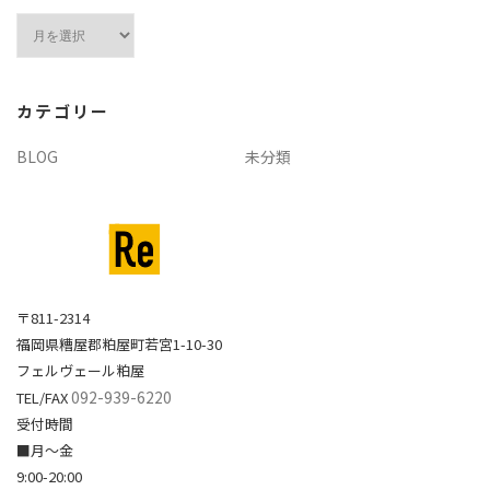
ア
ー
カ
イ
カテゴリー
ブ
BLOG
未分類
〒811-2314
福岡県糟屋郡粕屋町若宮1-10-30
フェルヴェール粕屋
092-939-6220
TEL/FAX
受付時間
■月～金
9:00-20:00