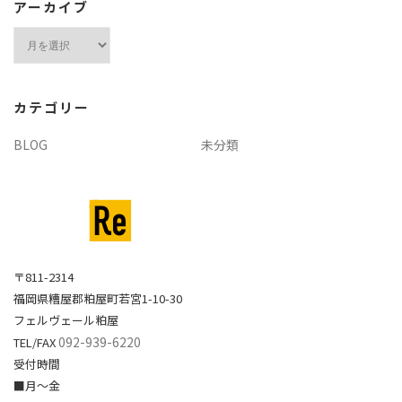
アーカイブ
ア
ー
カ
イ
カテゴリー
ブ
BLOG
未分類
〒811-2314
福岡県糟屋郡粕屋町若宮1-10-30
フェルヴェール粕屋
092-939-6220
TEL/FAX
受付時間
■月～金