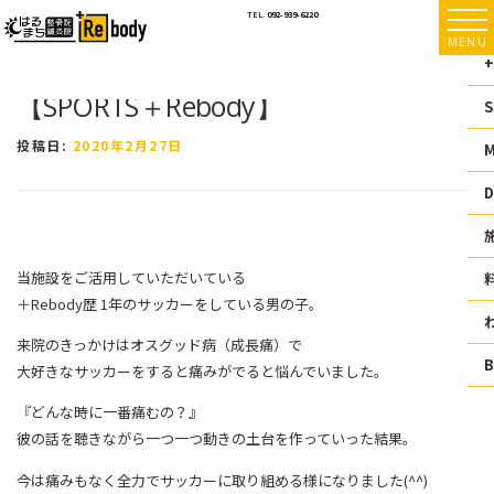
コ
TEL.
092-939-6220
ン
MENU
テ
+
ン
【SPORTS＋Rebody】
ツ
S
へ
ス
投稿日:
2020年2月27日
キ
ッ
D
プ
当施設をご活用していただいている
＋Rebody歴 1年のサッカーをしている男の子。
来院のきっかけはオスグッド病（成長痛）で
大好きなサッカーをすると痛みがでると悩んでいました。
『どんな時に一番痛むの？』
彼の話を聴きながら一つ一つ動きの土台を作っていった結果。
今は痛みもなく全力でサッカーに取り組める様になりました(^^)