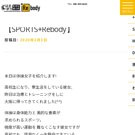
コ
TEL.
092-939-6220
ン
MENU
テ
+
ン
【SPORTS+Rebody】
ツ
S
へ
ス
投稿日:
2020年3月3日
キ
ッ
D
プ
本日は体操女子を紹介します!
高校生になり、寮生活をしている彼女、
昨日は治療とトレーニングをしに
大阪に帰ってきてくれました(^^)
体操は身体能力と 美的な要素が
求められるスポーツ。
強度が高い運動を 難なくこなす彼女ですが
高校でも、怪我なく一生懸命できている