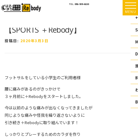
コ
TEL.
092-939-6220
ン
MENU
テ
+
ン
【SPORTS ＋Rebody】
ツ
S
へ
ス
投稿日:
2020年3月3日
キ
ッ
D
プ
フットサルをしている小学生のご利用者様
腰に痛みがあるのがきっかけで
３ヶ月前に＋Rebodyをスタートしました。
今は以前のような痛みが出なくなってきましたが
同じような痛みや怪我を繰り返さないように
引き続き＋Rebodyに取り組んでいます！
しっかりとプレーするためのカラダを作り