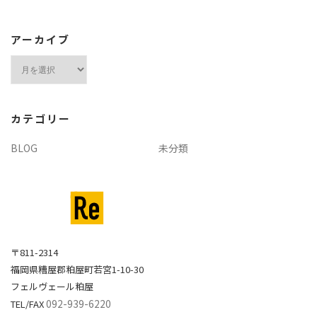
アーカイブ
ア
ー
カ
イ
カテゴリー
ブ
BLOG
未分類
〒811-2314
福岡県糟屋郡粕屋町若宮1-10-30
フェルヴェール粕屋
092-939-6220
TEL/FAX