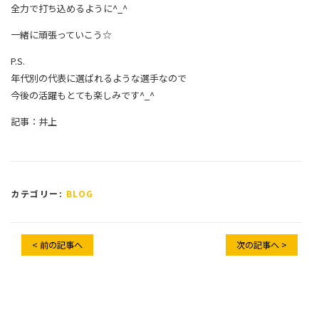
全力で打ち込めるように^_^
一緒に頑張っていこう☆
P.S.
年代別の代表に選ばれるような選手なので
今後の活躍もとても楽しみです^_^
記事：井上
カテゴリー:
BLOG
< 前の記事へ
次の記事へ >