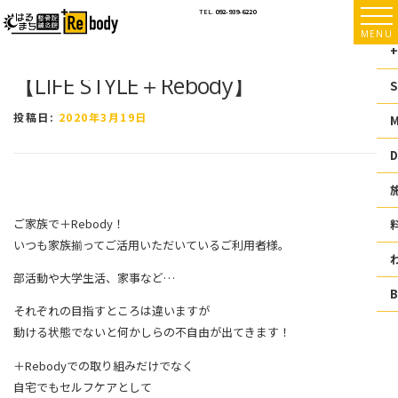
コ
TEL.
092-939-6220
ン
MENU
テ
+
ン
【LIFE STYLE＋Rebody】
ツ
S
へ
ス
投稿日:
2020年3月19日
キ
ッ
D
プ
ご家族で＋Rebody！
いつも家族揃ってご活用いただいているご利用者様。
部活動や大学生活、家事など…
それぞれの目指すところは違いますが
動ける状態でないと何かしらの不自由が出てきます！
＋Rebodyでの取り組みだけでなく
自宅でもセルフケアとして