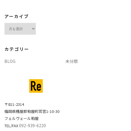
アーカイブ
ア
ー
カ
イ
カテゴリー
ブ
BLOG
未分類
〒811-2314
福岡県糟屋郡粕屋町若宮1-10-30
フェルヴェール粕屋
092-939-6220
TEL/FAX