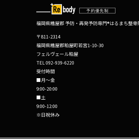
福岡県糟屋郡 予防・再発予防専門®
はるまち整骨院
〒811-2314
福岡県糟屋郡粕屋町若宮1-10-30
フェルヴェール粕屋
TEL
092-939-6220
受付時間
■月～金
9:00-20:00
■土
9:00-12:00
※日祝休み