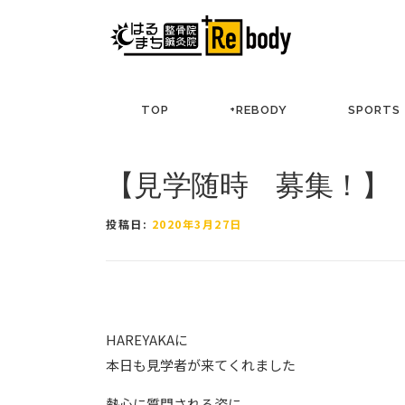
コ
ン
テ
ン
ツ
TOP
+REBODY
SPORTS
へ
ス
キ
【見学随時 募集！】
ッ
プ
投稿日:
2020年3月27日
HAREYAKAに
本日も見学者が来てくれました
熱心に質問される姿に