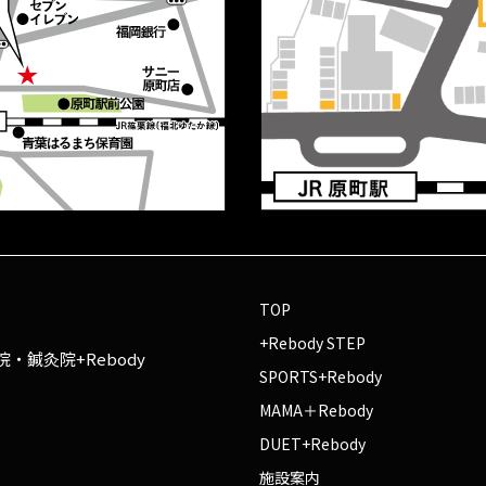
TOP
+Rebody STEP
・鍼灸院+Rebody
SPORTS+Rebody
MAMA＋Rebody
DUET+Rebody
施設案内