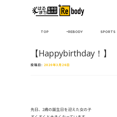
コ
ン
テ
ン
ツ
TOP
+REBODY
SPORTS
へ
ス
キ
【Happybirthday！】
ッ
プ
投稿日:
2020年3月26日
先日、2歳の誕生日を迎えた女の子
すくすくと大きくなっています。