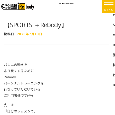
コ
TEL.
092-939-6220
ン
MENU
テ
+
ン
【SPORTS ＋Rebody】
ツ
S
へ
ス
投稿日:
2020年7月13日
キ
ッ
D
プ
バレエの動きを
より良くするために
Rebody
パーソナルトレーニングを
行なっていただいている
ご利用者様です(^^)
先日は
『自分のレッスンで、