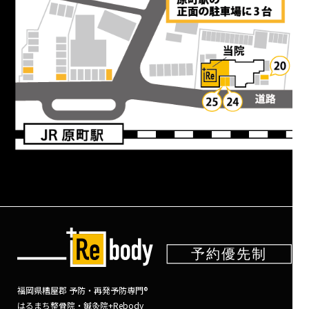
福岡県糟屋郡 予防・再発予防専門®
はるまち整骨院・鍼灸院+Rebody