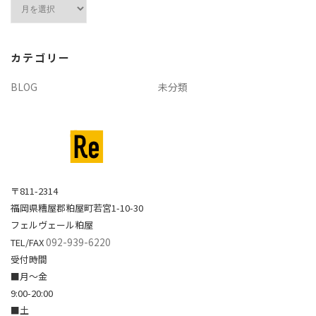
ア
ー
カ
イ
カテゴリー
ブ
BLOG
未分類
〒811-2314
福岡県糟屋郡粕屋町若宮1-10-30
フェルヴェール粕屋
092-939-6220
TEL/FAX
受付時間
■月～金
9:00-20:00
■土