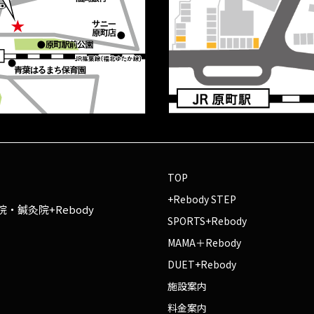
TOP
+Rebody STEP
・鍼灸院+Rebody
SPORTS+Rebody
MAMA＋Rebody
DUET+Rebody
施設案内
料金案内