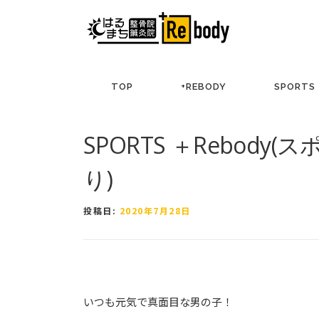
コ
ン
テ
ン
ツ
TOP
+REBODY
SPORTS
へ
ス
キ
SPORTS ＋Rebody
ッ
プ
り)
投稿日:
2020年7月28日
いつも元気で真面目な男の子！