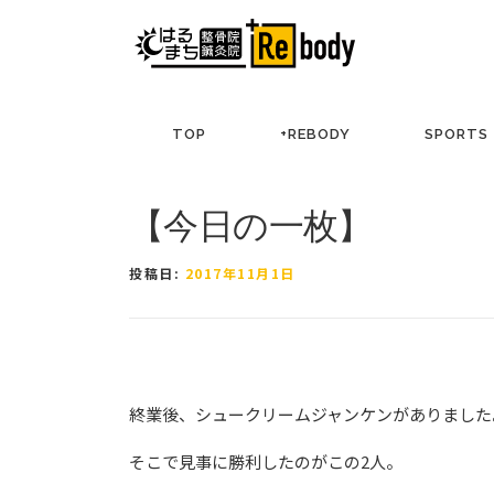
コ
ン
テ
ン
ツ
TOP
+REBODY
SPORTS
へ
ス
キ
【今日の一枚】
ッ
プ
投稿日:
2017年11月1日
終業後、シュークリームジャンケンがありました
そこで見事に勝利したのがこの2人。