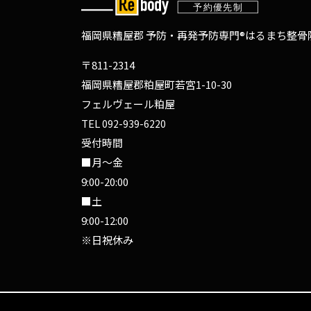
福岡県糟屋郡 予防・再発予防専門®
はるまち整骨院
〒811-2314
福岡県糟屋郡粕屋町若宮1-10-30
フェルヴェール粕屋
TEL
092-939-6220
受付時間
■月～金
9:00-20:00
■土
9:00-12:00
※日祝休み