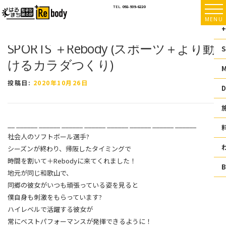
コ
TEL.
092-939-6220
ン
MENU
テ
+
ン
SPORTS ＋Rebody (スポーツ＋より動
ツ
S
へ
けるカラダつくり)
ス
キ
投稿日:
2020年10月26日
ッ
D
プ
__ ______ ______ ______ ______ ______ ______ ______ ______
社会人のソフトボール選手?
シーズンが終わり、帰阪したタイミングで
時間を割いて＋Rebodyに来てくれました！
地元が同じ和歌山で、
同郷の彼女がいつも頑張っている姿を見ると
僕自身も刺激をもらっています?
ハイレベルで活躍する彼女が
常にベストパフォーマンスが発揮できるように！