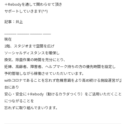
＋Rebodyを通して関わらせて頂き
サポートしていきます(^^)
記事：井上
______ ______ ______ ____
現在
2階、スタジオまで空間を広げ
ソーシャルディスタンスを確保し
換気、除菌作業の時間を充分にとり、
妊婦、高齢者、障害者、ヘルプマーク持ちの方の優先時間を設定し
予約管理しながら稼働させていただいています。
withコロナであることを忘れず危機意識をより高め続ける施設運営が土
台にあり
安心・安全に＋Rebody（動けるカラダつくり）をご活用いただくこと
につながることを
忘れずに取り組んでまいります。