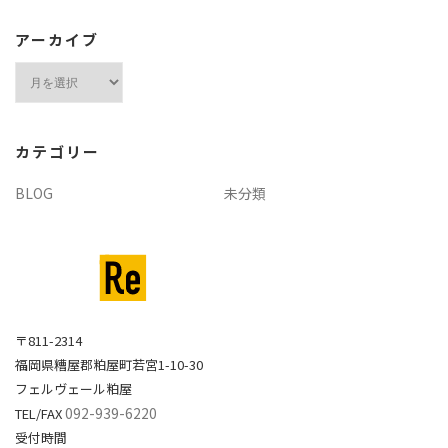
アーカイブ
ア
ー
カ
イ
カテゴリー
ブ
BLOG
未分類
〒811-2314
福岡県糟屋郡粕屋町若宮1-10-30
フェルヴェール粕屋
092-939-6220
TEL/FAX
受付時間