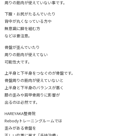
周りの筋肉が使えていない事です。
下腹・お尻がたるんでいたり
背中が丸くなっている方や
無意識に脚を組む方
などは要注意。
骨盤が歪んでいたり
周りの筋肉が使えてない
可能性大です。
上半身と下半身をつなぐのが骨盤です。
骨盤周りの筋肉が使えていないと
上半身と下半身のバランスが悪く
膝の歪みや肩甲骨周りに影響が
出るのは必然です。
HAREYAKA整骨院
Rebodyトレーニングルームでは
歪みがある骨盤を
正しい位置に戻す「手技治療」