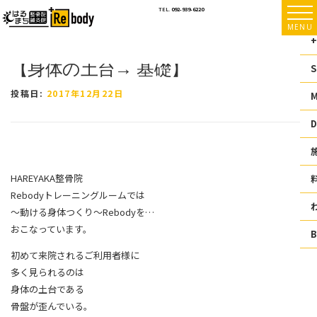
コ
TEL.
092-939-6220
ン
MENU
テ
+
ン
【身体の土台→ 基礎】
ツ
S
へ
ス
投稿日:
2017年12月22日
キ
ッ
D
プ
HAREYAKA整骨院
Rebodyトレーニングルームでは
〜動ける身体つくり〜Rebodyを
…
おこなっています。
初めて来院されるご利用者様に
多く見られるのは
身体の土台である
骨盤が歪んでいる。