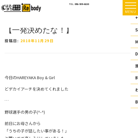
コ
TEL.
092-939-6220
ン
MENU
テ
+
ン
【一発決めたな！】
ツ
S
へ
ス
投稿日:
2018年11月29日
キ
ッ
D
プ
今日のHAREYAKA Boy & Girl
どデカイアーチを決めてくれました
…
野球選手の男の子(^-^)
前日にお母さんから
「うちの子が話したい事がある！」