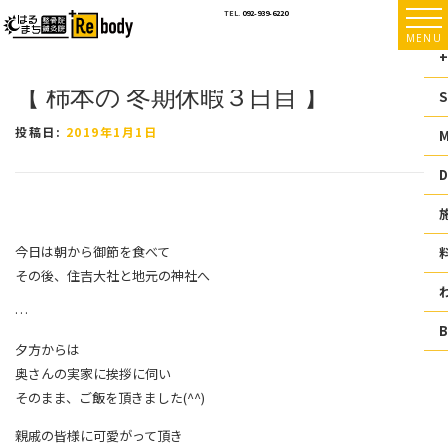
コ
TEL.
092-939-6220
ン
MENU
テ
+
ン
【 柿本の 冬期休暇３日目 】
ツ
S
へ
ス
投稿日:
2019年1月1日
キ
ッ
D
プ
今日は朝から御節を食べて
その後、住吉大社と地元の神社へ
…
夕方からは
奥さんの実家に挨拶に伺い
そのまま、ご飯を頂きました(^^)
親戚の皆様に可愛がって頂き