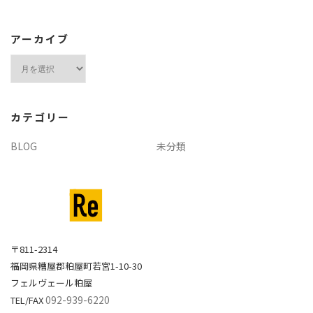
アーカイブ
ア
ー
カ
イ
カテゴリー
ブ
BLOG
未分類
〒811-2314
福岡県糟屋郡粕屋町若宮1-10-30
フェルヴェール粕屋
092-939-6220
TEL/FAX