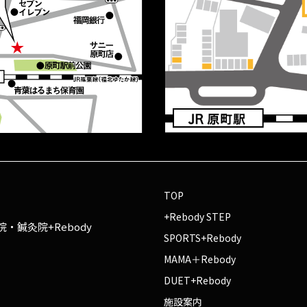
TOP
+Rebody STEP
・鍼灸院+Rebody
SPORTS+Rebody
MAMA＋Rebody
DUET+Rebody
施設案内