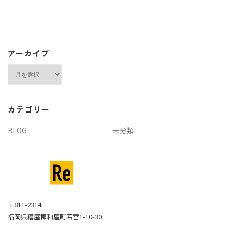
アーカイブ
ア
ー
カ
イ
カテゴリー
ブ
BLOG
未分類
〒811-2314
福岡県糟屋郡粕屋町若宮1-10-30