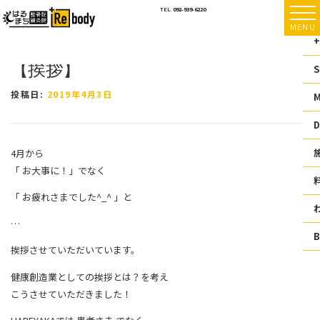
コ
TEL.
092-939-6220
ン
MENU
テ
+
ン
【挨拶】
ツ
S
へ
ス
投稿日:
2019年4月3日
キ
ッ
D
プ
4月から
「 お大事に！」でなく
「 お疲れさまでした^_^ 」と
…
挨拶させていただいています。
健康創造業としての挨拶とは？を考え
こうさせていただきました！