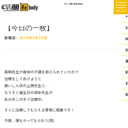
コ
TEL.
092-939-6220
ン
MENU
テ
+
ン
【今日の一枚】
ツ
S
へ
ス
投稿日:
2019年3月28日
キ
ッ
D
プ
英明先生が身体の不調を訴えられていたので
治療をしてあげようと
食いしん坊の上西先生と
…
もうすぐ誕生日の柿本先生が
あの手この手で治療中。
すぐに治療してもらえる環境に感謝です！
今度、僕もやってもらおう(笑)