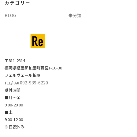
カテゴリー
ブ
BLOG
未分類
〒811-2314
福岡県糟屋郡粕屋町若宮1-10-30
フェルヴェール粕屋
092-939-6220
TEL/FAX
受付時間
■月～金
9:00-20:00
■土
9:00-12:00
※日祝休み