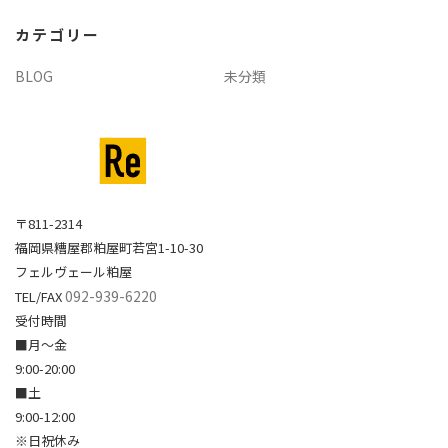
イ
カテゴリー
ブ
BLOG
未分類
〒811-2314
福岡県糟屋郡粕屋町若宮1-10-30
フェルヴェール粕屋
092-939-6220
TEL/FAX
受付時間
■月～金
9:00-20:00
■土
9:00-12:00
※日祝休み