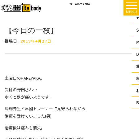
コ
TEL.
092-939-6220
ン
MENU
テ
+
ン
【今日の一枚】
ツ
S
へ
ス
投稿日:
2019年4月27日
キ
ッ
D
プ
土曜日のHAREYAKA。
受付の野田さん
…
歩くと足が痛いようです。
鳥飼先生と津國トレーナーに見守られながら
治療を受けていました(笑)
治療後は痛みも消失。