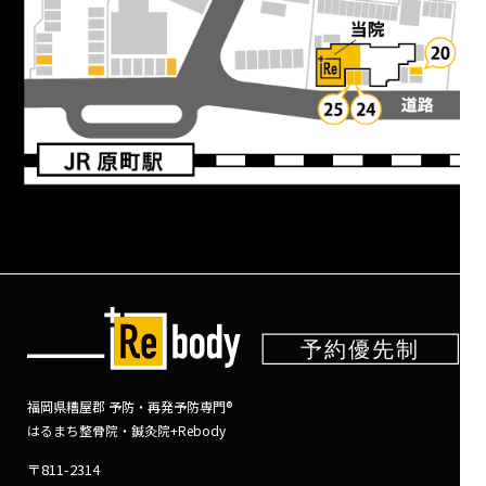
福岡県糟屋郡 予防・再発予防専門®
はるまち整骨院・鍼灸院+Rebody
〒811-2314