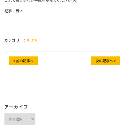
これで残り少ない平成を歩んでください(笑)
記事：西本
カテゴリー:
BLOG
< 前の記事へ
次の記事へ >
アーカイブ
ア
ー
カ