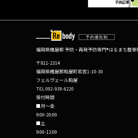
福岡県糟屋郡 予防・再発予防専門®
はるまち整骨院
〒811-2314
福岡県糟屋郡粕屋町若宮1-10-30
フェルヴェール粕屋
TEL
092-939-6220
受付時間
■月～金
9:00-20:00
■土
9:00-12:00