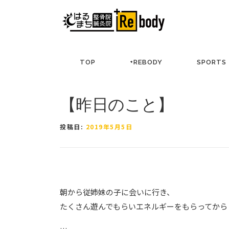
コ
ン
テ
ン
ツ
TOP
+REBODY
SPORTS
へ
ス
キ
【昨日のこと】
ッ
プ
投稿日:
2019年5月5日
朝から従姉妹の子に会いに行き、
たくさん遊んでもらいエネルギーをもらってから
…