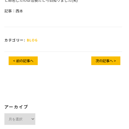
と命名したのは信長だと今日知りました(笑)
記事：西本
カテゴリー:
BLOG
< 前の記事へ
次の記事へ >
アーカイブ
ア
ー
カ