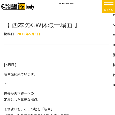
コ
TEL.
092-939-6220
ン
MENU
テ
+
ン
【 西本のGW休暇一場面 】
ツ
S
へ
ス
投稿日:
2019年5月5日
キ
ッ
D
プ
[ 5日目 ]
岐阜城に来ています。
…
信長が天下統一への
足場とした重要な拠点。
それよりも、ここの地を「岐阜」