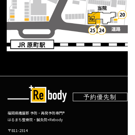
福岡県糟屋郡 予防・再発予防専門®
はるまち整骨院・鍼灸院+Rebody
〒811-2314