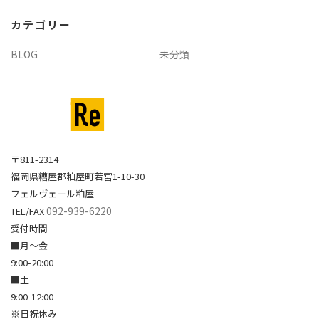
イ
カテゴリー
ブ
BLOG
未分類
〒811-2314
福岡県糟屋郡粕屋町若宮1-10-30
フェルヴェール粕屋
092-939-6220
TEL/FAX
受付時間
■月～金
9:00-20:00
■土
9:00-12:00
※日祝休み