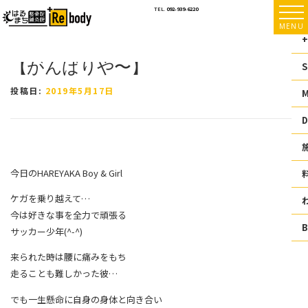
コ
TEL.
092-939-6220
ン
MENU
テ
+
ン
【がんばりや〜】
ツ
S
へ
ス
投稿日:
2019年5月17日
キ
ッ
D
プ
今日のHAREYAKA Boy & Girl
ケガを乗り越えて
…
今は好きな事を全力で頑張る
サッカー少年(^-^)
来られた時は腰に痛みをもち
走ることも難しかった彼…
でも一生懸命に自身の身体と向き合い