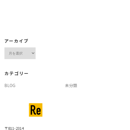
アーカイブ
ア
ー
カ
イ
カテゴリー
ブ
BLOG
未分類
〒811-2314