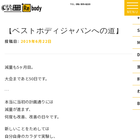
コ
TEL.
092-939-6220
ン
MENU
テ
+
ン
【ベストボディジャパンへの道】
ツ
S
へ
ス
投稿日:
2019年6月22日
キ
ッ
D
プ
減量も5ヶ月目。
大会まであと50日です。
…
本当に当初の計画通りには
減量が進まず、
何度も改善、改善の日々です。
新しいことをためしては
自分自身のカラダで実験し、